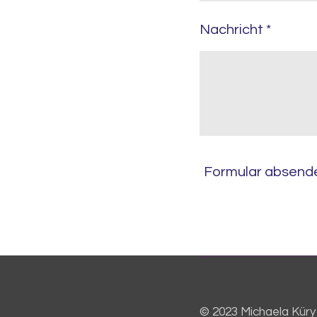
Nachricht *
Formular absend
© 2023 Michaela Küry