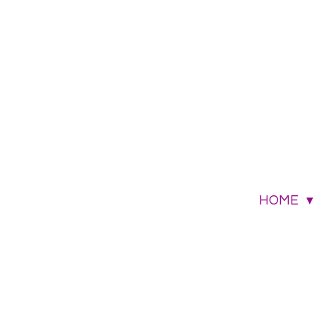
Zum
Hauptinhalt
springen
HOME